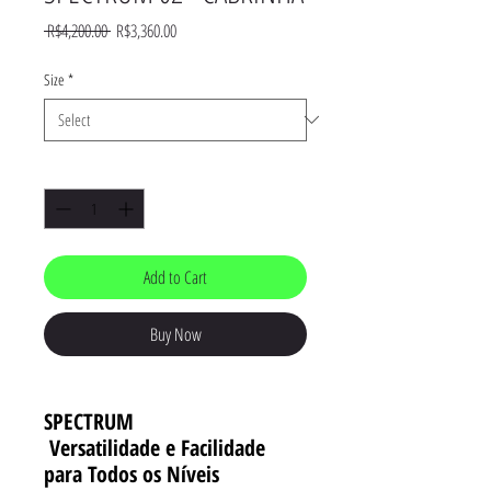
Regular
Sale
 R$4,200.00 
R$3,360.00
Price
Price
Size
*
Quantity
*
Add to Cart
Buy Now
SPECTRUM
Versatilidade e Facilidade
para Todos os Níveis