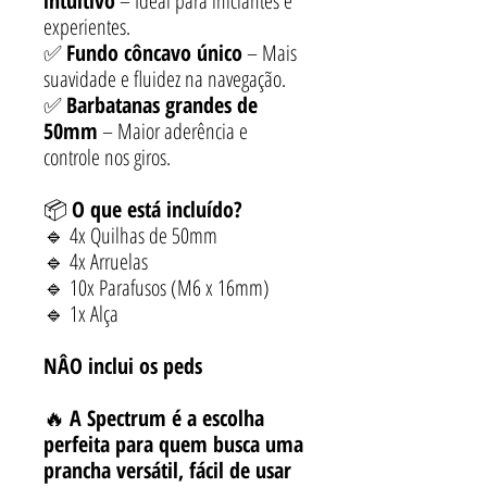
intuitivo
– Ideal para iniciantes e
experientes.
✅
Fundo côncavo único
– Mais
suavidade e fluidez na navegação.
✅
Barbatanas grandes de
50mm
– Maior aderência e
controle nos giros.
📦
O que está incluído?
🔹 4x Quilhas de 50mm
🔹 4x Arruelas
🔹 10x Parafusos (M6 x 16mm)
🔹 1x Alça
NÂO inclui os peds
🔥
A Spectrum é a escolha
perfeita para quem busca uma
prancha versátil, fácil de usar