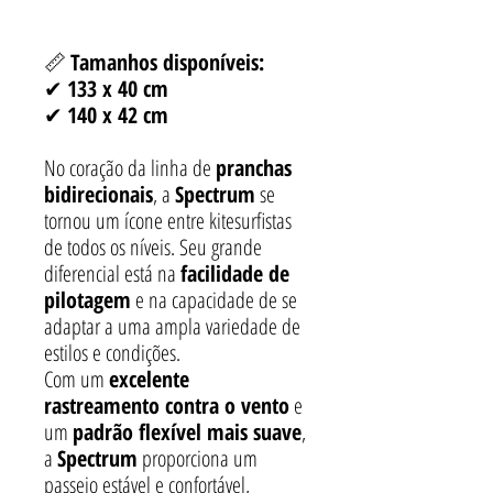
📏
Tamanhos disponíveis:
✔
133 x 40 cm
✔
140 x 42 cm
No coração da linha de
pranchas
bidirecionais
, a
Spectrum
se
tornou um ícone entre kitesurfistas
de todos os níveis. Seu grande
diferencial está na
facilidade de
pilotagem
e na capacidade de se
adaptar a uma ampla variedade de
estilos e condições.
Com um
excelente
rastreamento contra o vento
e
um
padrão flexível mais suave
,
a
Spectrum
proporciona um
passeio estável e confortável,