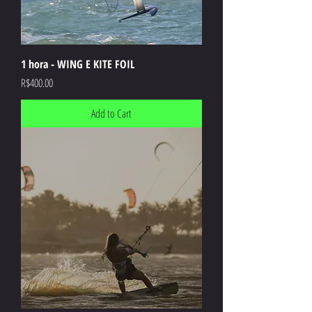
1 hora - WING E KITE FOIL
Price
R$400.00
Add to Cart