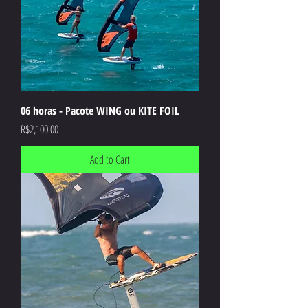
06 horas - Pacote WING ou KITE FOIL
Price
R$2,100.00
Add to Cart