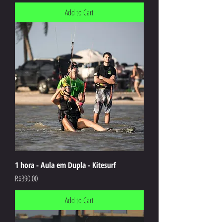
Add to Cart
1 hora - Aula em Dupla - Kitesurf
Price
R$390.00
Add to Cart