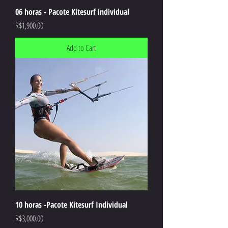
06 horas - Pacote Kitesurf individual
Price
R$1,900.00
Add to Cart
10 horas -Pacote Kitesurf Individual
Price
R$3,000.00