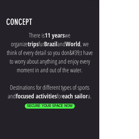
CONCEPT
There is
11 years
we
organize
trips
fur
Brazil
and
World
, we
think of every detail so you don&#39;t have
to worry about anything and enjoy every
moment in and out of the water.
Destinations for different types of sports
and
focused activities
for
each sailor
a.
SECURE YOUR SPACE NOW