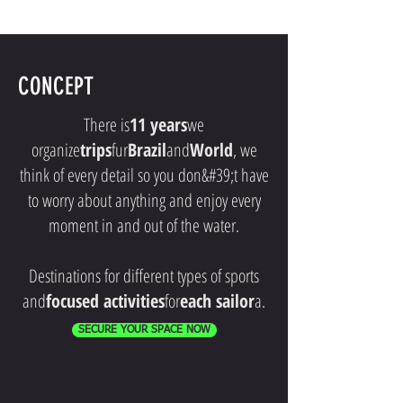
CONCEPT
There is
11 years
we
organize
trips
fur
Brazil
and
World
, we
think of every detail so you don&#39;t have
to worry about anything and enjoy every
moment in and out of the water.
Destinations for different types of sports
and
focused activities
for
each sailor
a.
SECURE YOUR SPACE NOW