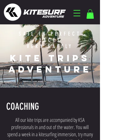
SAIL IN PERFECT
PLACES
VERY SAFELY
KITE TRIPS
ADVENTURE
COACHING
All our kite trips are accompanied by KSA
professionals in and out of the water. You will
spend a week in a kitesurfing immersion, try many