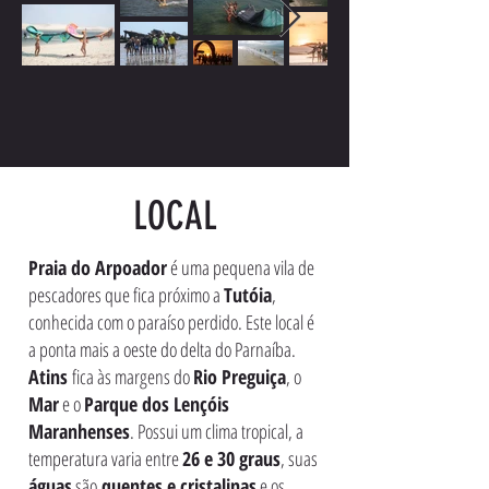
LOCAL
Praia do Arpoador
é uma pequena vila de
pescadores que fica próximo a
Tutóia
,
conhecida com o paraíso perdido. Este local é
a ponta mais a oeste do delta do Parnaíba.
Atins
fica às margens do
Rio Preguiça
, o
Mar
e o
Parque dos Lençóis
Maranhenses
. Possui um clima tropical, a
temperatura varia entre
26 e 30 graus
, suas
águas
são
quentes e cristalinas
e os