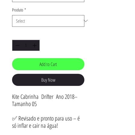
Produto
*
Quantity
*
Add to Cart
Buy Now
Kite Cabrinha Drifter Ano 2018–
Tamanho 05
✅ Revisado e pronto para uso – é
só inflar e cair na água!