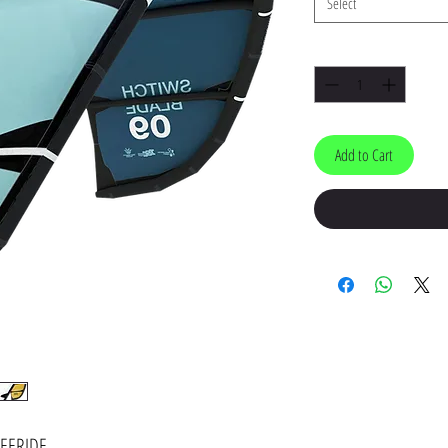
Select
Quantity
*
Add to Cart
EERIDE