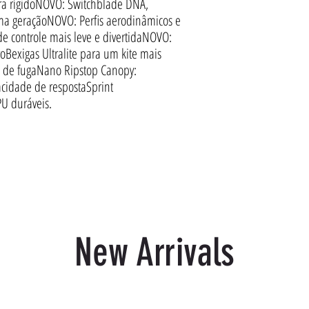
tra rígidoNOVO: Switchblade DNA,
a geraçãoNOVO: Perfis aerodinâmicos e
e controle mais leve e divertidaNOVO:
roBexigas Ultralite para um kite mais
a de fugaNano Ripstop Canopy:
acidade de respostaSprint
U duráveis.
New Arrivals