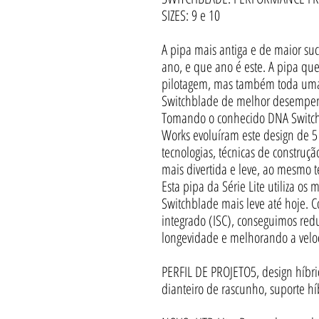
SIZES: 9 e 10
A pipa mais antiga e de maior suc
ano, e que ano é este. A pipa qu
pilotagem, mas também toda uma g
Switchblade de melhor desempen
Tomando o conhecido DNA Switchb
Works evoluíram este design de 5
tecnologias, técnicas de construç
mais divertida e leve, ao mesmo 
Esta pipa da Série Lite utiliza os
Switchblade mais leve até hoje. 
integrado (ISC), conseguimos red
longevidade e melhorando a velo
PERFIL DE PROJETO5, design híbrid
dianteiro de rascunho, suporte hí