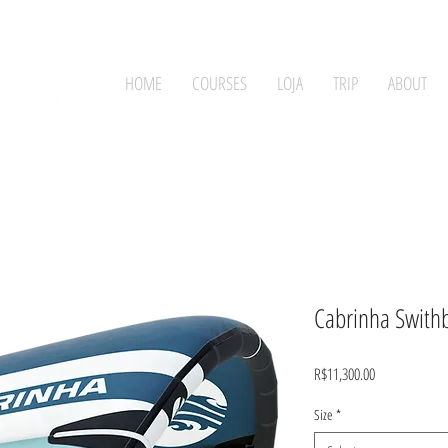
HOME
COURSES
LOJA
TRIP
ABOUT
Cabrinha Swith
Price
R$11,300.00
Size
*