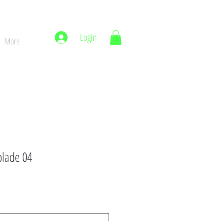
Login
More
blade 04