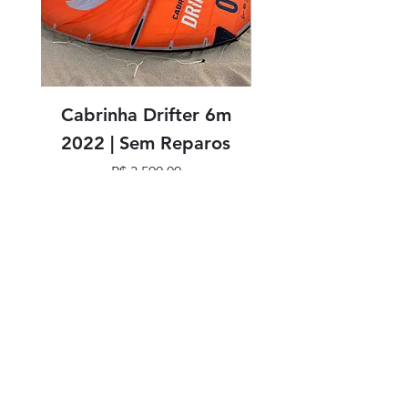
Cabrinha Drifter 6m
Cabrinha Drifter
2022 | Sem Reparos
Preço
R$ 3.500,00
SIGA NOSSAS REDES