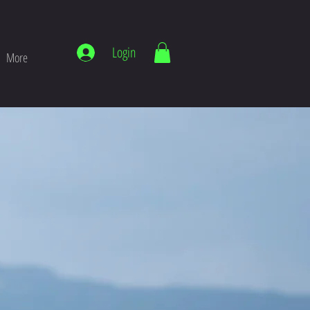
Login
More