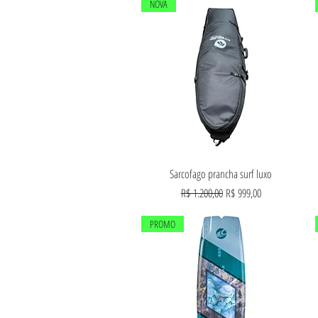
NOVA
Visualização rápida
Sarcofago prancha surf luxo
Preço normal
Preço promocional
R$ 1.200,00
R$ 999,00
PROMO