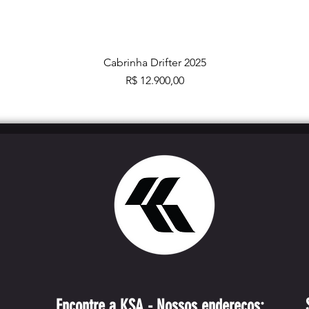
Cabrinha Drifter 2025
Preço
R$ 12.900,00
Encontre a KSA - Nossos endereços: