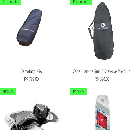
Encomenda
Encomenda
Visualização rápida
Visualização rápida
Sarcófago KSA
Capa Prancha Surf / Kitewave Premiu
Preço
Preço
R$ 799,00
R$ 390,00
PROMO
PROMO