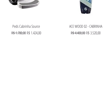
Visualização rápida
Visualização rápida
Peds Cabrinha Source
ACE WOOD 02 - CABRINHA
Preço normal
Preço promocional
Preço normal
Preço promociona
R$ 1.780,00
R$ 1.424,00
R$ 4.400,00
R$ 3.520,00