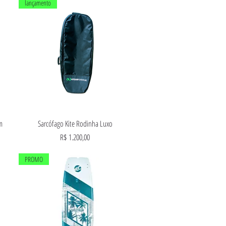
lançamento
Visualização rápida
m
Sarcófago Kite Rodinha Luxo
Preço
R$ 1.200,00
PROMO