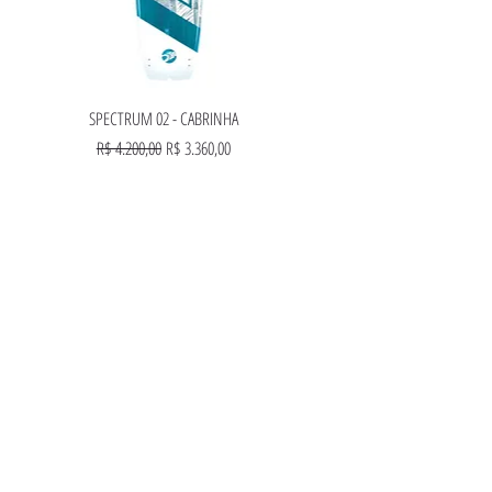
Visualização rápida
SPECTRUM 02 - CABRINHA
l
Preço normal
Preço promocional
R$ 4.200,00
R$ 3.360,00