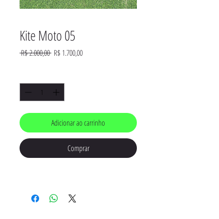
Kite Moto 05
Preço
Preço
 R$ 2.000,00 
R$ 1.700,00
normal
promocional
Quantidade
*
Adicionar ao carrinho
Comprar