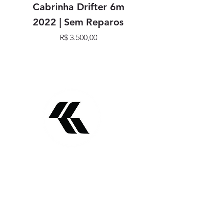
Cabrinha Drifter 6m
Cabrinha Drifter
2022 | Sem Reparos
Preço
R$ 3.500,00
SIGA NOSSAS REDES
SOCIAIS