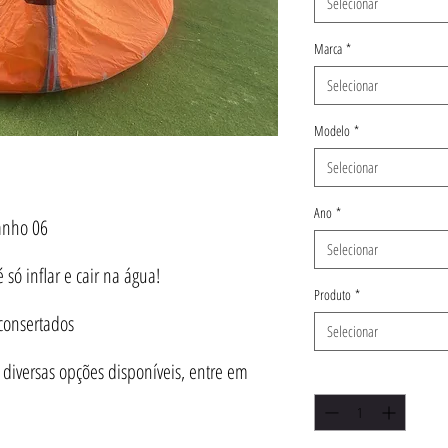
Selecionar
Marca
*
Selecionar
Modelo
*
Selecionar
Ano
*
anho 06
Selecionar
só inflar e cair na água!
Produto
*
 consertados
Selecionar
iversas opções disponíveis, entre em
Quantidade
*