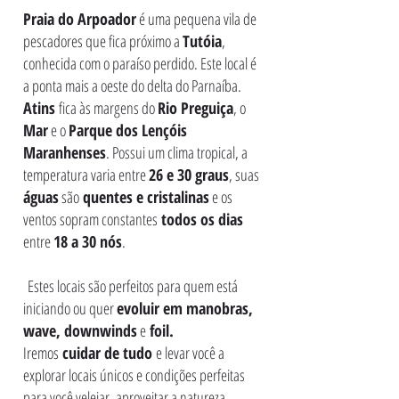
Praia do Arpoador
é uma pequena vila de
pescadores que fica próximo a
Tutóia
,
conhecida com o paraíso perdido. Este local é
a ponta mais a oeste do delta do Parnaíba.
Atins
fica às margens do
Rio Preguiça
, o
Mar
e o
Parque dos Lençóis
Maranhenses
. Possui um clima tropical, a
temperatura varia entre
26 e 30 graus
, suas
águas
são
quentes e cristalinas
e os
ventos sopram constantes
todos os dias
entre
18 a 30 nós
.
Estes locais são perfeitos para quem está
iniciando ou quer
evoluir em manobras,
wave, downwinds
e
foil.
Iremos
cuidar de tudo
e levar você a
explorar locais únicos e condições perfeitas
para você velejar, aproveitar a natureza,