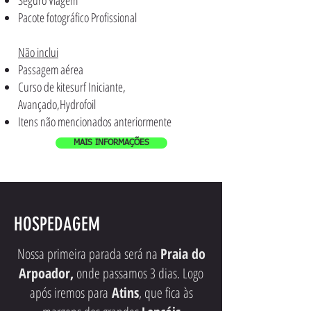
Pacote fotográfico Profissional
Não inclui
Passagem aérea
Curso de kitesurf Iniciante,
Avançado,Hydrofoil
Itens não mencionados anteriormente
MAIS INFORMAÇÕES
HOSPEDAGEM
Nossa primeira parada será na
Praia do
Arpoador,
onde passamos 3 dias. Logo
após iremos para
Atins
, que fica às