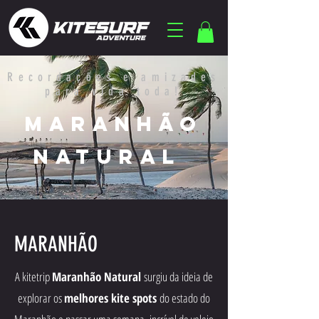
Recordações e amizades
para vida toda!
mARANHÃO
NATURAL
MARANHÃO
A kitetrip
Maranhão Natural
surgiu da ideia de
explorar os
melhores kite spots
do estado do