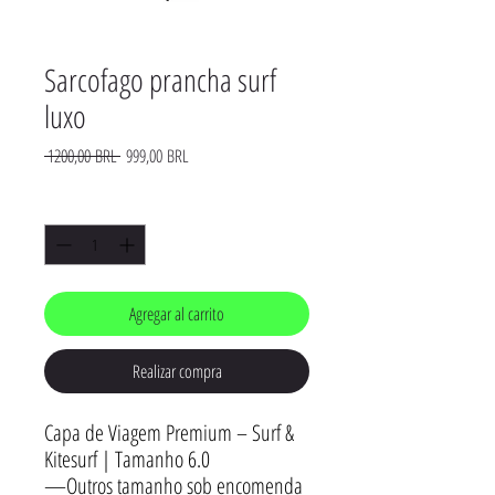
Sarcofago prancha surf
luxo
Precio
Precio
 1200,00 BRL 
999,00 BRL
de
oferta
Cantidad
*
Agregar al carrito
Realizar compra
Capa de Viagem Premium – Surf &
Kitesurf | Tamanho 6.0
—Outros tamanho sob encomenda