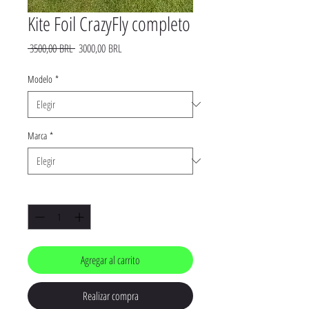
Kite Foil CrazyFly completo
Precio
Precio
 3500,00 BRL 
3000,00 BRL
de
oferta
Modelo
*
Marca
*
Cantidad
*
Agregar al carrito
Realizar compra