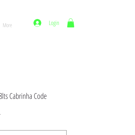
Login
More
8lts Cabrinha Code
Precio
L
de
oferta