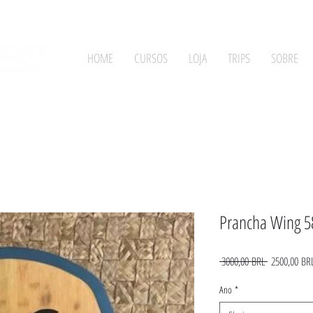
HOME
CURSOS
LOJA
TRIPS
SOBRE
Prancha Wing 5
Precio
 3000,00 BRL 
2500,00 BR
Ano
*