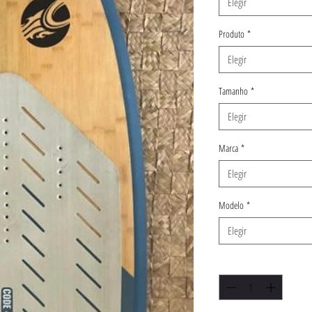
Elegir
Produto
*
Elegir
Tamanho
*
Elegir
Marca
*
Elegir
Modelo
*
Elegir
Cantidad
*