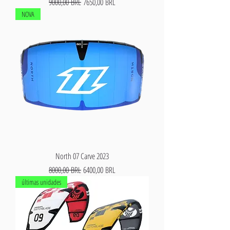
Precio
Precio de oferta
9000,00 BRL
7650,00 BRL
NOVA
North 07 Carve 2023
Precio
Precio de oferta
8000,00 BRL
6400,00 BRL
últimas unidades