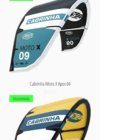
Cabrinha Moto X Apex 04
Agotado
Encomenda