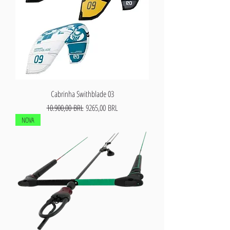
Cabrinha Swithblade 03
Precio
Precio de oferta
10.900,00 BRL
9265,00 BRL
NOVA