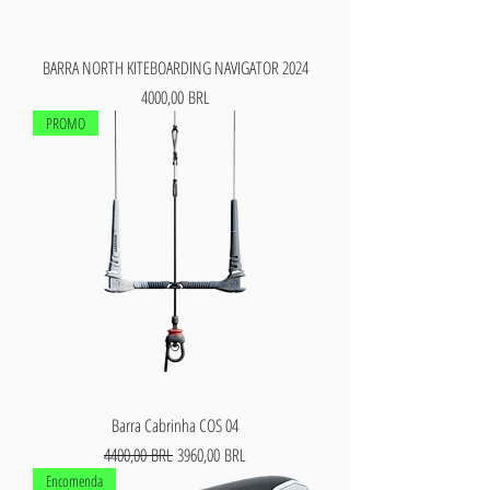
BARRA NORTH KITEBOARDING NAVIGATOR 2024
Precio
4000,00 BRL
PROMO
Barra Cabrinha COS 04
Precio
Precio de oferta
4400,00 BRL
3960,00 BRL
Encomenda