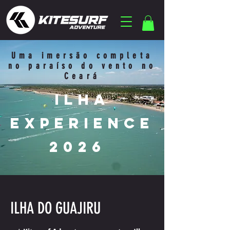
Uma imersão completa
no paraíso do vento no
Ceará
iLHA
EXPERIENCE
2026
ILHA DO GUAJIRU