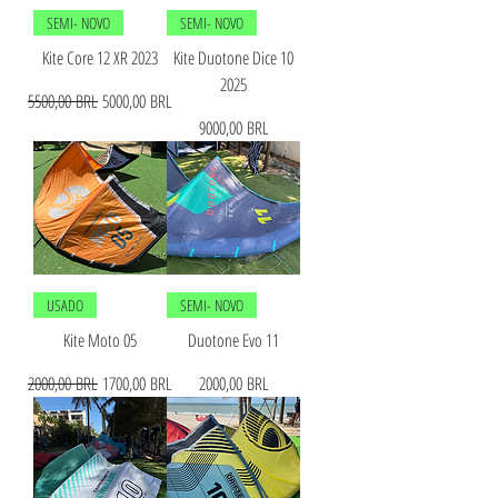
SEMI- NOVO
SEMI- NOVO
Kite Core 12 XR 2023
Kite Duotone Dice 10
2025
Precio
Precio de oferta
5500,00 BRL
5000,00 BRL
Precio
9000,00 BRL
USADO
SEMI- NOVO
Kite Moto 05
Duotone Evo 11
Precio
Precio de oferta
Precio
2000,00 BRL
1700,00 BRL
2000,00 BRL