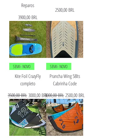
Reparos
Precio
2500,00 BRL
Precio
3900,00 BRL
SEMI- NOVO
SEMI- NOVO
Kite Foil CrazyFly
Prancha Wing 58lts
completo
Cabrinha Code
Precio
Precio de oferta
Precio
Precio de oferta
3500,00 BRL
3000,00 BRL
3000,00 BRL
2500,00 BRL