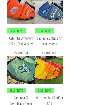
SEMI- NOVO
SEMI- NOVO
Cabrinha Drifter 6m
Cabrinha Drifter 07 /
2022 | Sem Reparos
sem reparos
Precio
Precio
3500,00 BRL
4500,00 BRL
SEMI- NOVO
SEMI- NOVO
Cabrinha 07
Kite cabrinha 05 drifter
Swithblade / Sem
2019