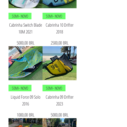
SEMI- NOVO
SEMI- NOVO
Cabrinha Switch Blade
Cabrinha 10 Drifter
10M 2021
2018
Precio
Precio
5000,00 BRL
2500,00 BRL
SEMI- NOVO
SEMI- NOVO
Liquid Force 09 Solo
Cabrinha 09 Drifter
2016
2023
Precio
Precio
1000,00 BRL
5000,00 BRL