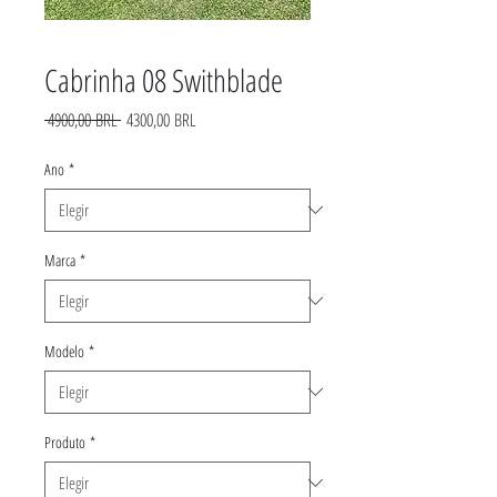
Cabrinha 08 Swithblade
Precio
Precio
 4900,00 BRL 
4300,00 BRL
de
oferta
Ano
*
Marca
*
Modelo
*
Produto
*