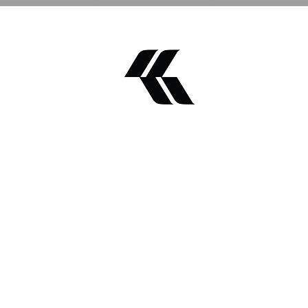
Find KSA
COM.BR
Tramandaí - Rio Grande do Sul
Cumbuco -Pousada Katavento - Ceara
OM.BR