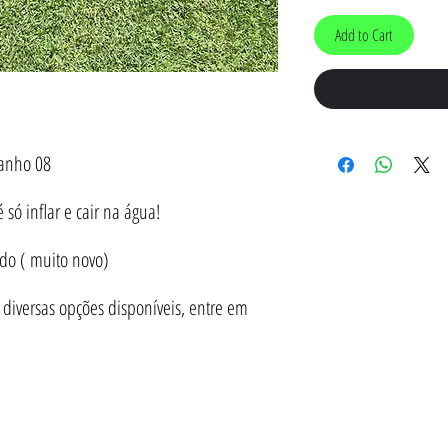
Add to Cart
anho 08
só inflar e cair na água!
do ( muito novo)
iversas opções disponíveis, entre em