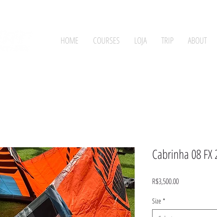
HOME
COURSES
LOJA
TRIP
ABOUT
Cabrinha 08 FX 
Price
R$3,500.00
Size
*