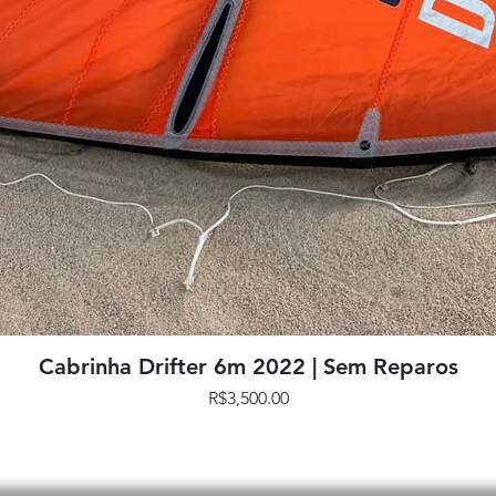
Quick View
Cabrinha Drifter 6m 2022 | Sem Reparos
Price
R$3,500.00