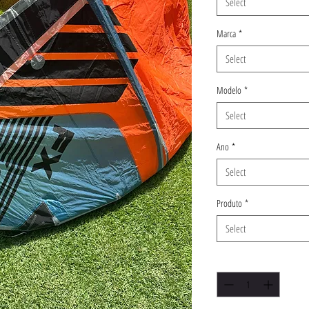
Select
Marca
*
Select
Modelo
*
Select
Ano
*
Select
Produto
*
Select
Quantity
*