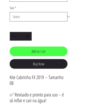
Size
*
Quantity
*
Add to Cart
Buy Now
Kite Cabrinha FX 2019 – Tamanho
08
✅ Revisado e pronto para uso – é
só inflar e cair na água!