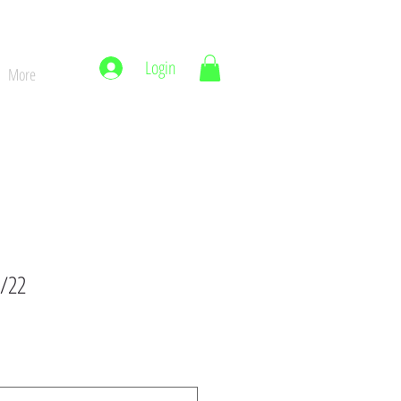
Login
More
1/22
reço
romocional