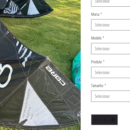
Selecionar
Marca
*
Selecionar
Modelo
*
Selecionar
Produto
*
Selecionar
Tamanho
*
Selecionar
Quantidade
*