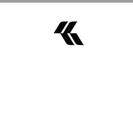
Encontre a KSA - Nossos endereços:
* Tramandaí - Rio Grande do Sul
* Florianópolis - Santa Catarina
OM.BR
* Cumbuco - Ceará