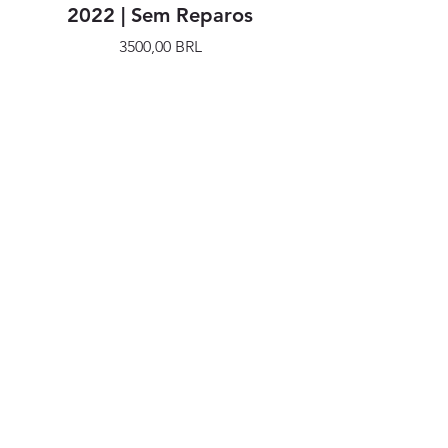
2022 | Sem Reparos
Precio
3500,00 BRL
SIGA NOSSAS REDES
SOCIAIS