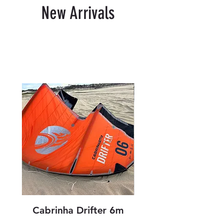
New Arrivals
Productos relacionados
Cabrinha Drifter 6m
Cabrinha Drifter