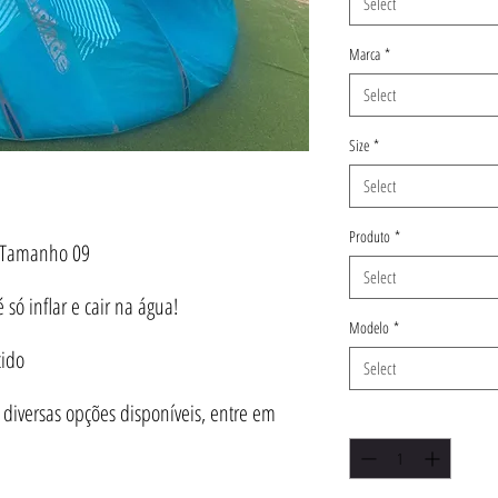
Select
Marca
*
Select
Size
*
Select
Produto
*
– Tamanho 09
Select
só inflar e cair na água!
Modelo
*
cido
Select
iversas opções disponíveis, entre em
Quantity
*