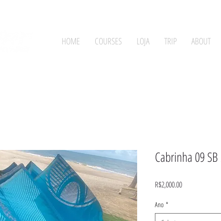
HOME
COURSES
LOJA
TRIP
ABOUT
Cabrinha 09 SB
Price
R$2,000.00
Ano
*