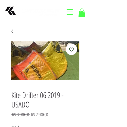
Kite Drifter 06 2019 -
USADO
Preço
Preço
 R$ 3.900,00 
R$ 2.900,00
normal
promocional