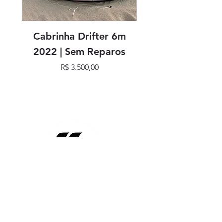
Cabrinha Drifter 6m
Cabrinha Drifter
2022 | Sem Reparos
Preço
R$ 3.500,00
SIGA NOSSAS REDES
SOCIAIS