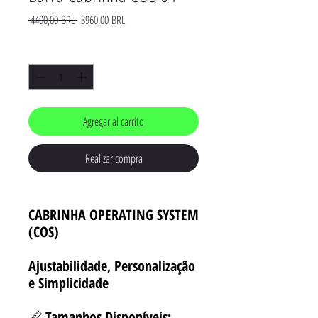
Precio
Precio
 4400,00 BRL 
3960,00 BRL
de
oferta
Cantidad
*
Agregar al carrito
Realizar compra
CABRINHA OPERATING SYSTEM
(COS)
Ajustabilidade, Personalização
e Simplicidade
📏
Tamanhos Disponíveis: