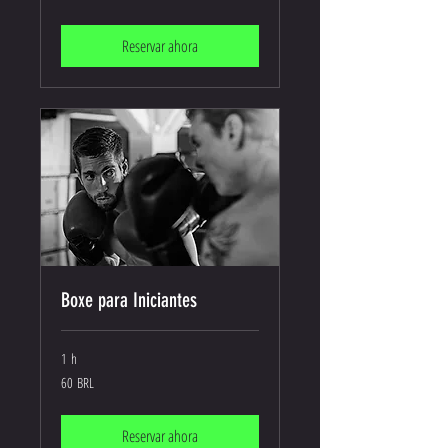
brasileños
Reservar ahora
Boxe para Iniciantes
1 h
60
60 BRL
reales
brasileños
Reservar ahora