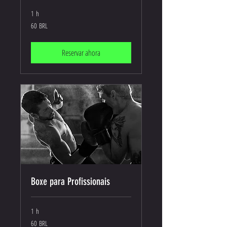
1 h
60
60 BRL
reales
brasileños
Reservar ahora
Boxe para Profissionais
1 h
60
60 BRL
reales