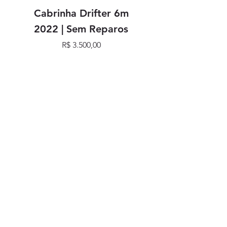
Cabrinha Drifter 6m
Cabrinha Drifter
2022 | Sem Reparos
Preço
R$ 3.500,00
SIGA NOSSAS REDES
SOCIAIS