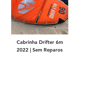
Cabrinha Drifter 6m
Cabrinha Drifter
2022 | Sem Reparos
Preço
R$ 3.500,00