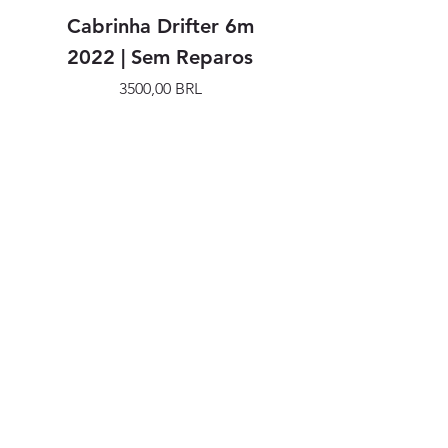
Cabrinha Drifter 6m
Cabrinha Drifter
2022 | Sem Reparos
Precio
3500,00 BRL
SIGA NOSSAS REDES
SOCIAIS