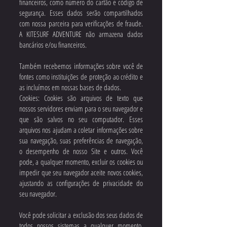
financeiros, como número do cartão e código de
segurança. Esses dados serão compartilhados
com nossa parceira para verificações de fraude.
A KITESURF ADVENTURE não armazena dados
bancários e/ou financeiros.
Também recebemos informações sobre você de
fontes como instituições de proteção ao crédito e
as incluímos em nossas bases de dados.
Cookies: Cookies são arquivos de texto que
nossos servidores enviam para o seu navegador e
que são salvos no seu computador. Esses
arquivos nos ajudam a coletar informações sobre
sua navegação, suas preferências de navegação,
o desempenho de nosso Site e outros. Você
pode, a qualquer momento, excluir os cookies ou
impedir que seu navegador aceite novos cookies,
ajustando as configurações de privacidade do
seu navegador.
Você pode solicitar a exclusão dos seus dados de
todos nossos sistemas a qualquer momento,