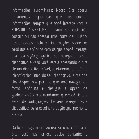
Informações automáticas: Nosso Site possui
ferramentas específicas que nos enviam
informações sempre que você interage com a
KITESURF ADVENTURE, mesmo se você não
possuir ou não acessar uma conta de usuário.
Esses dados incluem informações sobre os
produtos e anúncios com os quais você interage,
sua localização geográfica, seu navegador, o seu
dispositivo e caso você esteja acessando o Site
de um dispositivo móvel, coletaremos também o
identificador único do seu dispositivo. A maioria
dos dispositivos permite que você navegue de
forma anônima e desligue a opção de
geolocalização, recomendamos que você visite a
seção de configurações dos seus navegadores e
dispositivos para escolher a opção que melhor te
atenda.
Dados de Pagamento: Ao realizar uma compra no
Site, você nos fornece dados bancários e