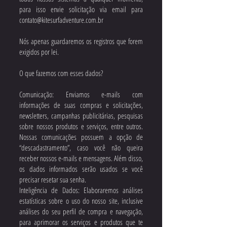
para isso envie solicitação via email para
contato@kitesurfadventure.com.br
Nós apenas guardaremos os registros que forem
exigidos por lei.
O que fazemos com esses dados?
Comunicação: Enviamos e-mails com
informações de suas compras e solicitações,
newsletters, campanhas publicitárias, pesquisas
sobre nossos produtos e serviços, entre outros.
Nossas comunicações possuem a opção de
“descadastramento”, caso você não queira
receber nossos e-mails e mensagens. Além disso,
os dados informados serão usados se você
precisar resetar sua senha.
Inteligência de Dados: Elaboraremos análises
estatísticas sobre o uso do nosso site, inclusive
análises do seu perfil de compra e navegação,
para aprimorar os serviços e produtos que te