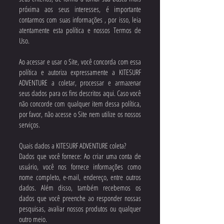
próxima aos seus interesses, é importante
contarmos com suas informações , por isso, leia
atentamente esta política e nossos Termos de
Uso.
Ao acessar e usar o Site, você concorda com essa
política e autoriza expressamente a KITESURF
ADVENTURE a coletar, processar e armazenar
seus dados para os fins descritos aqui. Caso você
não concorde com qualquer item dessa política,
por favor, não acesse o Site nem utilize os nossos
serviços.
Quais dados a KITESURF ADVENTURE coleta?
Dados que você fornece: Ao criar uma conta de
usuário, você nos fornece informações como
nome completo, e-mail, endereço, entre outros
dados. Além disso, também recebemos os
dados que você preenche ao responder nossas
pesquisas, avaliar nossos produtos ou qualquer
outro meio.