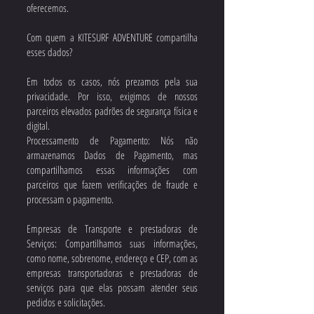
oferecemos.
Com quem a KITESURF ADVENTURE compartilha
esses dados?
Em todos os casos, nós prezamos pela sua
privacidade. Por isso, exigimos de nossos
parceiros elevados padrões de segurança física e
digital.
Processamento de Pagamento: Nós não
armazenamos Dados de Pagamento, mas
compartilhamos essas informações com
parceiros que fazem verificações de fraude e
processam o pagamento.
Empresas de Transporte e prestadoras de
Serviços: Compartilhamos suas informações,
como nome, sobrenome, endereço e CEP, com as
empresas transportadoras e prestadoras de
serviços para que elas possam atender seus
pedidos e solicitações.