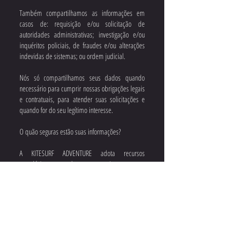
Também compartilhamos as informações em
casos de: requisição e/ou solicitação de
autoridades administrativas; investigação e/ou
inquéritos policiais, de fraudes e/ou alterações
indevidas de sistemas; ou ordem judicial.
Nós só compartilhamos seus dados quando
necessário para cumprir nossas obrigações legais
e contratuais, para atender suas solicitações e
quando for do seu legítimo interesse.
O quão seguras estão suas informações?
A KITESURF ADVENTURE adota recursos
tecnológicos avançados para garantir a segurança
de todos os dados coletados e armazenados.
Entre as medidas de segurança implementadas
estão criptografia e a instalação de barreiras
contra o acesso indevido à base de dados
(firewalls). Essas medidas de segurança podem
ser verificadas por você, acesse o “cadeado de