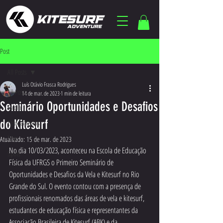
Post
All Posts
Luís Otávio Frasca Rodrigues
All Posts
14 de mar. de 2023
1 min de leitura
Seminário Oportunidades e Desafios
Escola
do Kitesurf
Equipamentos
Trips
Atualizado:
15 de mar. de 2023
No dia 10/03/2023, aconteceu na Escola de Educação 
Spots
Física da UFRGS o Primeiro Seminário de 
Oportunidades e Desafios da Vela e Kitesurf no Rio 
Grande do Sul. O evento contou com a presença de 
profissionais renomados das áreas de vela e kitesurf, 
estudantes de educação física e representantes da 
Associação Brasileira de Kitesurf (ABK) e da 